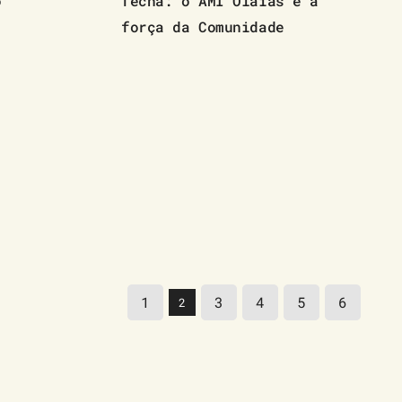
o
fecha: o AMI Olaias e a
força da Comunidade
1
3
4
5
6
2