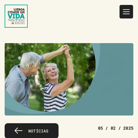
Saltar
para
o
conteúdo
05 / 02 / 2025
NOTÍCIAS