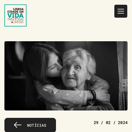
Saltar
para
o
conteúdo
29 / 02 / 2024
NOTÍCIAS