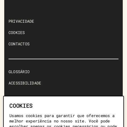
PRIVACIDADE
COOKIES
CONTACTOS
GLOSSÁRIO
ACESSIBILIDADE
COOKIES
Usamos cookies para garantir que oferecemos a
+351 217 128 459 *
melhor experiência no nosso site. Você pode
escolher apenas os cookies necessários ou pode