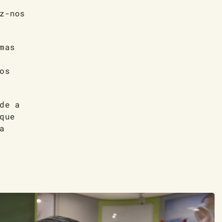
z-nos
mas
os
de a
que
a