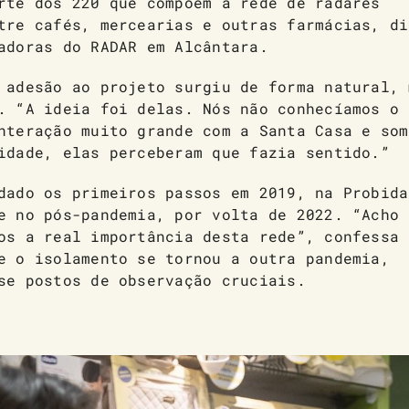
rte dos 220 que compõem a rede de radares
tre cafés, mercearias e outras farmácias, di
adoras do RADAR em Alcântara.
 adesão ao projeto surgiu de forma natural, 
. “A ideia foi delas. Nós não conhecíamos o
nteração muito grande com a Santa Casa e som
idade, elas perceberam que fazia sentido.”
dado os primeiros passos em 2019, na Probida
e no pós-pandemia, por volta de 2022. “Acho 
os a real importância desta rede”, confessa 
e o isolamento se tornou a outra pandemia,
se postos de observação cruciais.