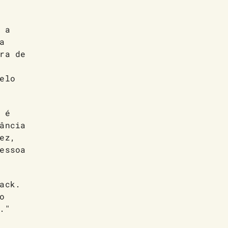
 a
a
ra de
elo
 é
ância
ez,
essoa
ack.
o
."