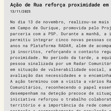
Ação de Rua reforça proximidade em
13/11/2025
No dia 13 de novembro, realizou-se mais
em Campo de Ourique, promovida pelo Pro
parceria com a PSP. Durante a manhã, a 
permitiu integrar cinco novas pessoas c
anos na Plataforma RADAR, além de acomp
já inscritos, reforçando o contacto reg
proximidade. No período da tarde, a equ
pessoa sinalizada por um Radar Comunitá
em situação de vulnerabilidade social, 
avaliação das necessidades e o encaminh
A ação terminou com a visita a vários R
Comunitários, reconhecendo o papel esse
desempenham na deteção precoce de situa
iniciativa reforçou o trabalho colabora
território e a importância da rede comu
proteção e acompanhamento da população 