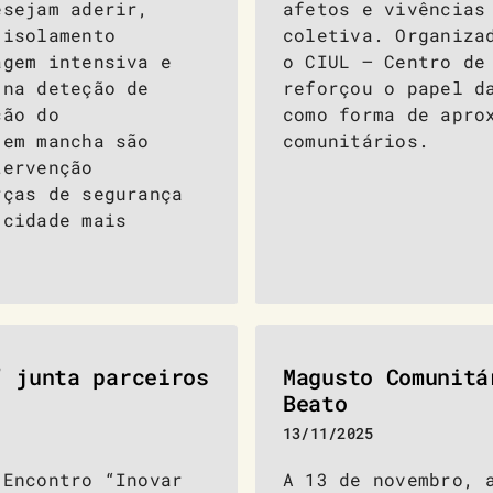
esejam aderir,
afetos e vivências
 isolamento
coletiva. Organiza
agem intensiva e
o CIUL – Centro de
 na deteção de
reforçou o papel d
ção do
como forma de apro
 em mancha são
comunitários.
tervenção
rças de segurança
 cidade mais
” junta parceiros
Magusto Comunitá
Beato
13/11/2025
 Encontro “Inovar
A 13 de novembro, 