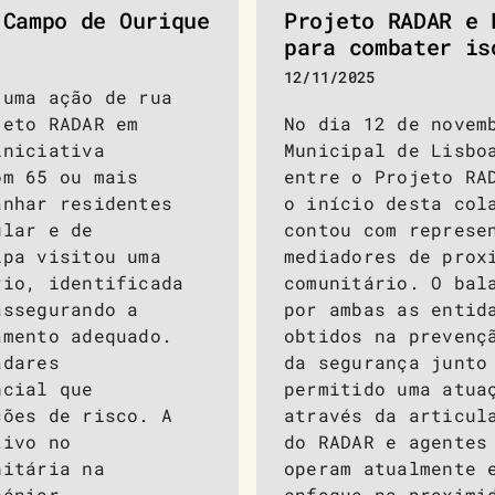
 Campo de Ourique
Projeto RADAR e 
para combater is
12/11/2025
 uma ação de rua
jeto RADAR em
No dia 12 de novem
iniciativa
Municipal de Lisbo
om 65 ou mais
entre o Projeto RA
anhar residentes
o início desta col
ular e de
contou com represe
ipa visitou uma
mediadores de prox
rio, identificada
comunitário. O bal
assegurando a
por ambas as entid
amento adequado.
obtidos na prevenç
adares
da segurança junto
ncial que
permitido uma atua
ções de risco. A
através da articul
tivo no
do RADAR e agentes
nitária na
operam atualmente 
sénior.
enfoque na proximi