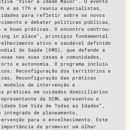
ativa “Viver a Idade Maior”. O evento
9h e as 17h e reuniu especialistas,
tidades para refletir sobre os novos
ecimento e debater políticas públicas,
s e boas práticas. O encontro centrou-
eing in place”, princípio fundamental
velhecimento ativo e saudável definido
undial de Saúde (OMS), que defende a
ssoas nas suas casas e comunidades,
forto e autonomia. O programa incluiu
icos: Reconfiguração dos territórios e
icas, Reconfiguração das práticas
s modelos de intervenção e
as práticas em cuidados domiciliários
representante da SCML apresentou o
Cidade Com Vida de Todas as Idades”,
o integrado de planeamento,
tervenção para o envelhecimento. Este
 importância de promover um olhar