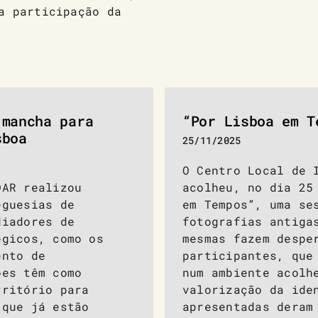
a participação da
 mancha para
“Por Lisboa em T
sboa
25/11/2025
O Centro Local de 
DAR realizou
acolheu, no dia 25
eguesias de
em Tempos”, uma se
diadores de
fotografias antiga
égicos, como os
mesmas fazem despe
ento de
participantes, que
ões têm como
num ambiente acolh
rritório para
valorização da ide
 que já estão
apresentadas deram