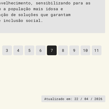
nvelhecimento, sensibilizando para as
m a população mais idosa e
ação de soluções que garantam
e inclusão social.
3
4
5
6
7
8
9
10
11
Atualizado em:
22 / 04 / 2026