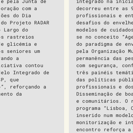
 e pela Junta de
integrado na inici
boração com a
decorreu entre as 
ções do Dia
profissionais e en
 do Projeto RADAR
desafios do envelh
o Largo do
modelos de cuidado
os rastreios
se no conceito “Ag
de glicémia e
do paradigma de en
os seniores um
pela Organização M
vando a
permanência das pe
iciativa contou
com segurança, con
delo Integrado de
três painéis temát
SP, que
das políticas públ
o”, reforçando a
profissionais e do
mento da
Disseminação de bo
e comunitários. O 
programa “Lisboa, 
inserido num model
monitorização e in
encontro reforça a