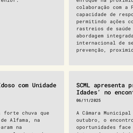
colaboração com a 
capacidade de resp
permitindo ações c
rastreios de saúde
abordagem integrad
internacional de s
prevenção, proximi
Idoso com Unidade
SCML apresenta p
Idades’ no encon
06/11/2025
a forte chuva que
A Câmara Municipal
 de Alfama, na
outubro, o encontr
param na
oportunidades face