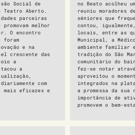
ssão Social de
no Beato acolheu u
o Teatro Aberto.
reuniu moradores d
idades parceiras
séniores que frequ
e promovam melhor
contou, igualmente
or. O encontro
locais, entre as q
e foram
Municipal, a Médic
novação e na
ambiente familiar 
pel crescente das
tradição do São Ma
poio a
comunitário do bai
stacou a
fez-se notar atrav
tualização,
aproveitou o momen
 diariamente com
integrados na plat
s mais eficazes e
a promessa da sua 
.
importância de ati
promovem o bem-est